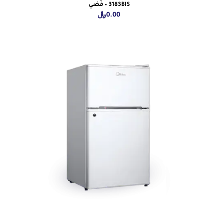
3183BIS – فضي
0.00
﷼