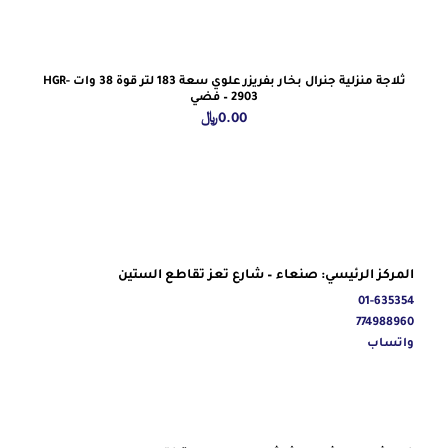
ثلاجة منزلية جنرال بخار بفريزر علوي سعة 183 لتر قوة 38 وات HGR-
2903 – فضي
0.00
﷼
المركز الرئيسي: صنعاء – شارع تعز تقاطع الستين
01-635354
774988960
واتساب