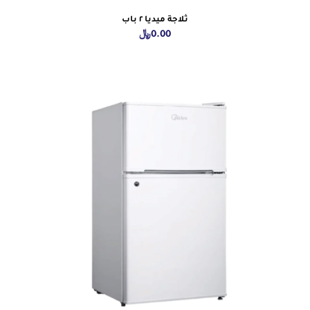
ثلاجة ميديا ٢ باب
0.00
﷼