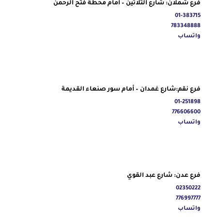
فرع شملان: شارع الثلاثين – امام محطة فتح الرحمن
01-383715
783348888
واتساب
فرع نقم:شارع غمدان – أمام سور صنعاء القديمة
01-251898
776606600
واتساب
فرع عدن: شارع عبد القوي
02350222
776997777
واتساب