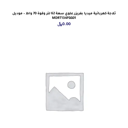
ثلاجة كهربائية ميديا بفريزر علوي سعة 62 لتر وقوة 70 واط – موديل
MDRT134FGG01
0.00
﷼