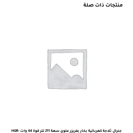
منتجات ذات صلة
جنرال ثلاجة كهربائية بخار بفريزر علوي سعة 211 لتر قوة 44 وات HGR-