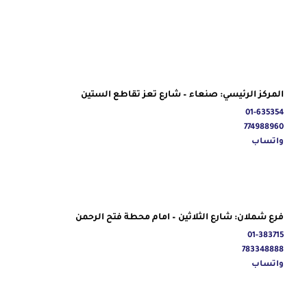
المركز الرئيسي: صنعاء – شارع تعز تقاطع الستين
01-635354
774988960
واتساب
فرع شملان: شارع الثلاثين – امام محطة فتح الرحمن
01-383715
783348888
واتساب