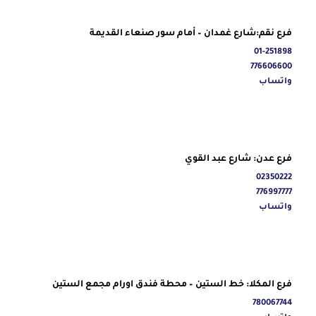
فرع نقم:شارع غمدان – أمام سور صنعاء القديمة
01-251898
776606600
واتساب
فرع عدن: شارع عبد القوي
02350222
776997777
واتساب
فرع المكلا: خط الستين – محطة فندق اورام مجمع الستين
780067744