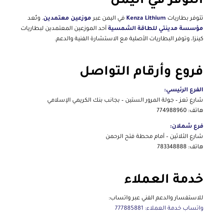
التوفر في اليمن
تتوفر بطاريات
Kenza Lithium
في اليمن عبر
موزعين معتمدين
. وتُعد
مؤسسة مدينتي للطاقة الشمسية
أحد الموزعين المعتمدين لبطاريات
كينزا، وتوفر البطاريات الأصلية مع الاستشارة الفنية والدعم.
فروع وأرقام التواصل
الفرع الرئيسي:
شارع تعز – جولة المرور الستين – بجانب بنك الكريمي الإسلامي
هاتف: 774988960
فرع شملان:
شارع الثلاثين – أمام محطة فتح الرحمن
هاتف: 783348888
خدمة العملاء
للاستفسار والدعم الفني عبر واتساب:
واتساب خدمة العملاء: 777885881