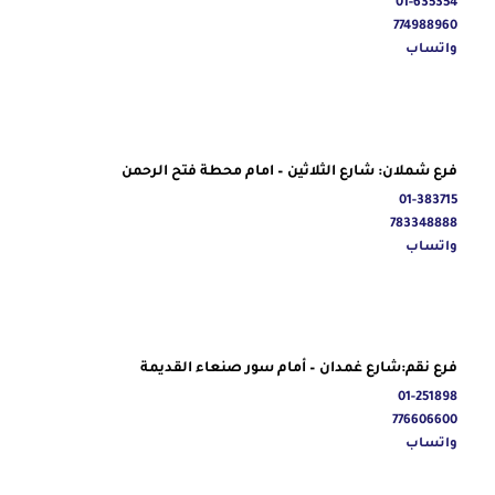
01-635354
774988960
واتساب
فرع شملان: شارع الثلاثين – امام محطة فتح الرحمن
01-383715
783348888
واتساب
فرع نقم:شارع غمدان – أمام سور صنعاء القديمة
01-251898
776606600
واتساب