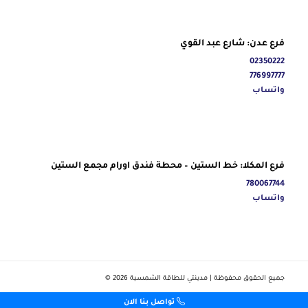
فرع عدن: شارع عبد القوي
02350222
776997777
واتساب
فرع المكلا: خط الستين – محطة فندق اورام مجمع الستين
780067744
واتساب
جميع الحقوق محفوظة | مدينتي للطاقة الشمسية ‎© 2026
تواصل بنا الان