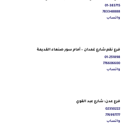
01-383715
783348888
واتساب
فرع نقم:شارع غمدان – أمام سور صنعاء القديمة
01-251898
776606600
واتساب
فرع عدن: شارع عبد القوي
02350222
776997777
واتساب