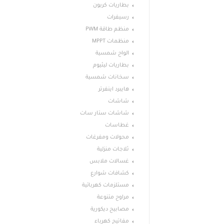
بطاريات كربون
رسيفرات
منظم طاقة PWM
منظمات MPPT
الواح شمسية
بطاريات ليثيوم
سخانات شمسية
هايبرد اينفرتر
شاشات
شاشات ستار سات
غطاسات
محولات ومفرغات
ثلاجات منزلية
غسالات ملابس
كشافات شوارع
مستلزمات كهربائية
مراوح متنوعة
مصابيح ديكورية
مفاتيج كهرباء