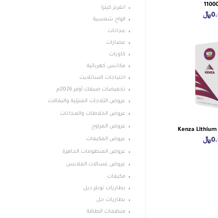
1100
انفرتر كينزا
0
﷼
الواح شمسية
عجانات
عصارات
كاويات
مكانس كهربائية
احتياجات الساتلايت
تخفيضات صيفك أوفر 2026م
عروض الثلاجات المنزلية والبقالات
عروض الخلاطات والعجانات
عروض المراوح
Kenza Lithium
عروض المكيفات
0
﷼
عروض المنظومات الجاهزة
عروض غسالات الملابس
مكيفات
بطاريات توبلر دبل
بطاريات جل
منظمات الطاقة