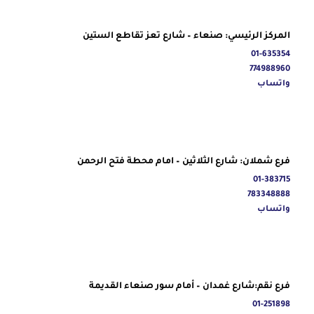
المركز الرئيسي: صنعاء – شارع تعز تقاطع الستين
01-635354
774988960
واتساب
فرع شملان: شارع الثلاثين – امام محطة فتح الرحمن
01-383715
783348888
واتساب
فرع نقم:شارع غمدان – أمام سور صنعاء القديمة
01-251898