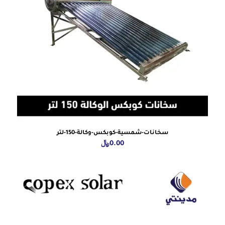
سخانات-شمسية-كوبكس-وكالة-150-لتر
0.00
﷼