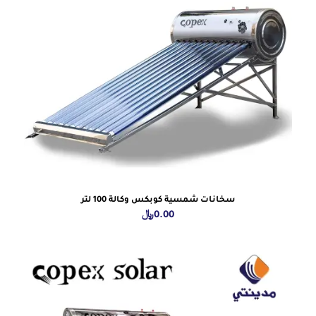
سخانات شمسية كوبكس وكالة 100 لتر
0.00
﷼