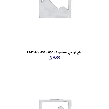
الواح لونجي LR7-72HVH 630 – 650 – Explorer
0.00
﷼