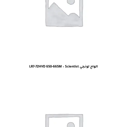
الواح لونجي LR7-72HVD 650-665M – Scientist