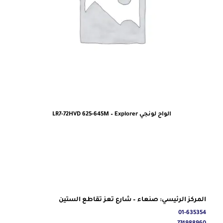
الواح لونجي LR7-72HVD 625-645M – Explorer
المركز الرئيسي: صنعاء – شارع تعز تقاطع الستين
01-635354