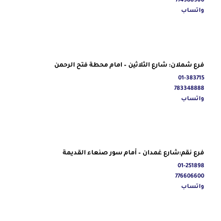
774988960
واتساب
فرع شملان: شارع الثلاثين – امام محطة فتح الرحمن
01-383715
783348888
واتساب
فرع نقم:شارع غمدان – أمام سور صنعاء القديمة
01-251898
776606600
واتساب