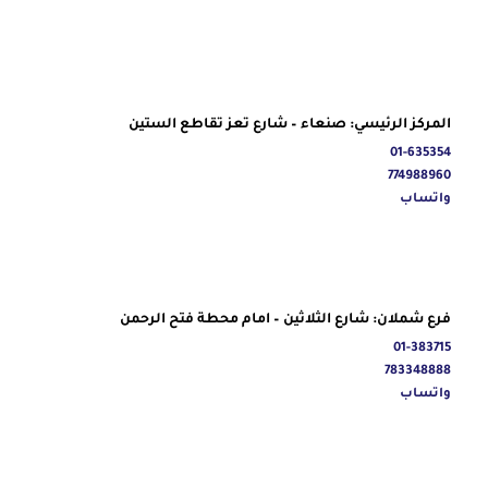
المركز الرئيسي: صنعاء – شارع تعز تقاطع الستين
01-635354
774988960
واتساب
فرع شملان: شارع الثلاثين – امام محطة فتح الرحمن
01-383715
783348888
واتساب