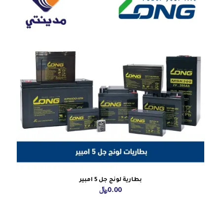
بطارية لونج جل 5 امبير
0.00
﷼