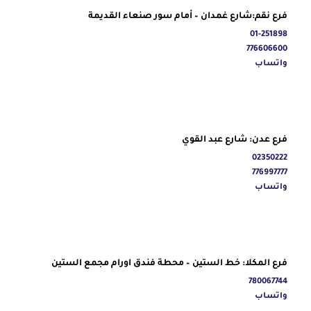
فرع نقم:شارع غمدان – أمام سور صنعاء القديمة
01-251898
776606600
واتساب
فرع عدن: شارع عبد القوي
02350222
776997777
واتساب
فرع المكلا: خط الستين – محطة فندق اورام مجمع الستين
780067744
واتساب